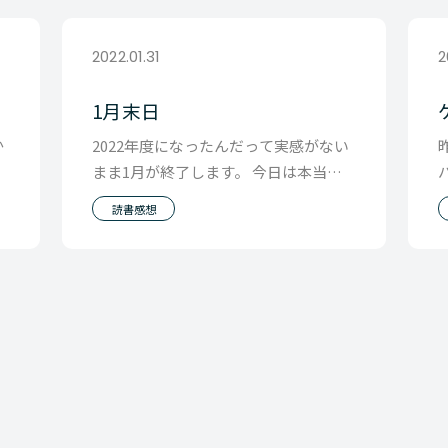
2022.01.31
2
1月末日
か
2022年度になったんだって実感がない
と
まま1月が終了します。 今日は本当に
に
そんな感覚の１日でした。 個人的には
読書感想
今年の１字