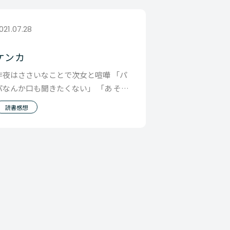
021.07.28
ケンカ
昨夜はささいなことで次女と喧嘩 「パ
パなんか口も聞きたくない」 「あ そう
けっこう」 寝る前に交わした最後の会
読書感想
話がこれ