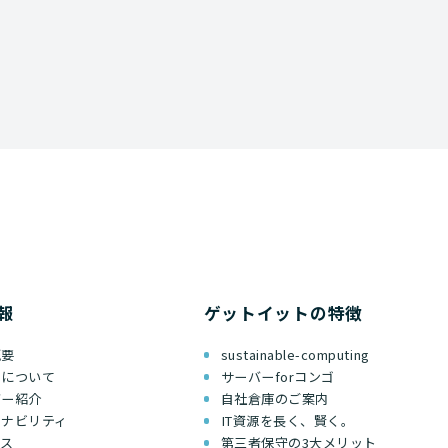
報
ゲットイットの特徴
概要
sustainable-computing
ちについて
サーバーforコンゴ
バー紹介
自社倉庫のご案内
テナビリティ
IT資源を長く、賢く。
セス
第三者保守の3大メリット