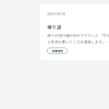
2023.05.18
帰り道
帰りの飛行機の中のアナウンス 「今
ら気流の悪いところを通過します」
いう 一言が出た瞬間から僕は緊張感
読書感想
襲われます。