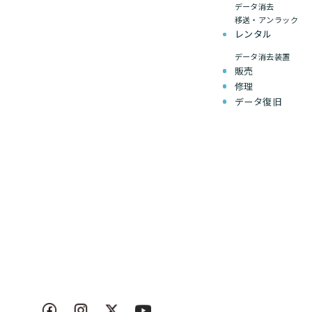
データ消去
移送・アンラック
レンタル
データ消去装置
販売
修理
データ復旧