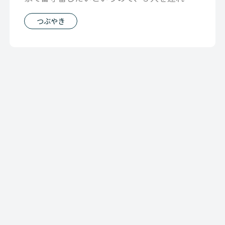
いくも ３人の意見があわないで苦戦しま
つぶやき