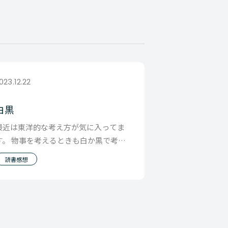
023.12.22
白黒
最近は東洋的な考え方が気に入ってま
す。 物事を考えるときも白か黒で考え
るのではなく どんなことにも白い側面
読書感想
も黒い側面もあ