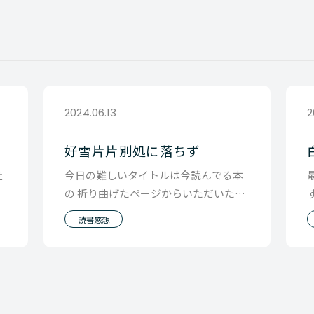
2024.06.13
2
好雪片片別処に落ちず
走
今日の難しいタイトルは今読んでる本
す
の 折り曲げたページからいただいた言
る
葉です。 ちょっとこの言葉と向きあっ
読書感想
てみたくて 書