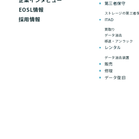
企業インタビュー
第三者保守
EOSL情報
ストレージの第三者
採用情報
ITAD
買取り
データ消去
移送・アンラック
レンタル
データ消去装置
販売
修理
データ復旧