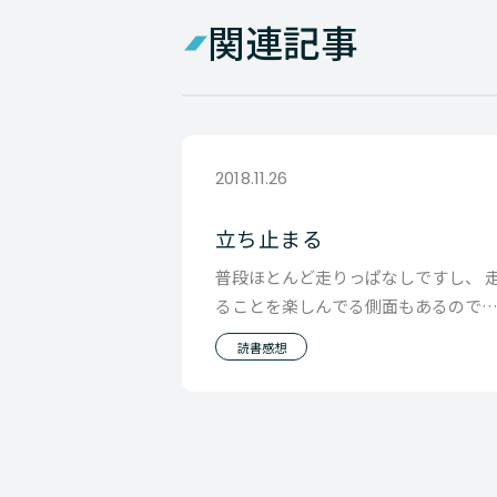
関連記事
2018.11.26
立ち止まる
普段ほとんど走りっぱなしですし、 
ることを楽しんでる側面もあるので
が、 そんな僕でも注意して立ち止ま
読書感想
時があります。