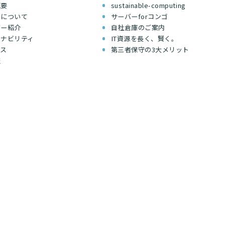
概要
sustainable-computing
ちについて
サーバーforコンゴ
バー紹介
自社倉庫のご案内
テナビリティ
IT資源を長く、賢く。
セス
第三者保守の3大メリット
報