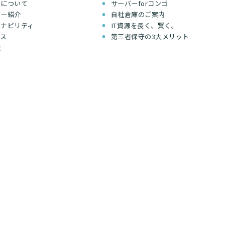
ちについて
サーバーforコンゴ
バー紹介
自社倉庫のご案内
テナビリティ
IT資源を長く、賢く。
セス
第三者保守の3大メリット
報