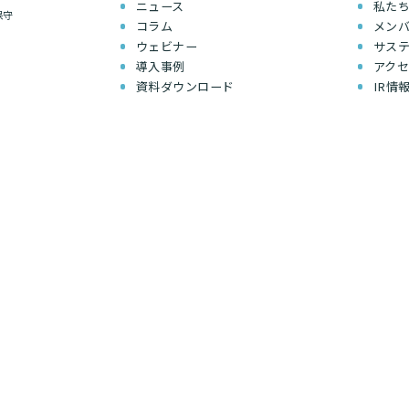
ニュース
私た
保守
コラム
メン
ウェビナー
サス
導入事例
アク
資料ダウンロード
IR情