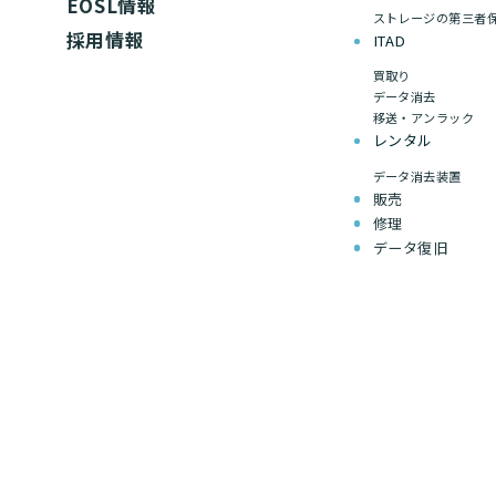
EOSL情報
ストレージの第三者
採用情報
ITAD
買取り
データ消去
移送・アンラック
レンタル
データ消去装置
販売
修理
データ復旧