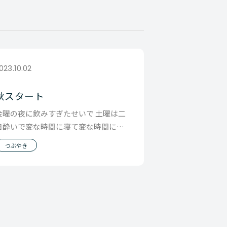
023.10.02
秋スタート
金曜の夜に飲みすぎたせいで 土曜は二
日酔いで変な時間に寝て変な時間に起
きて 日曜もその影響で変な時間に寝て
つぶやき
変な時間に起き