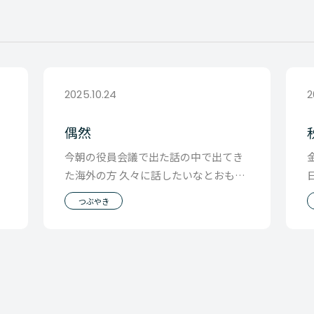
2025.10.24
2
偶然
る
今朝の役員会議で出た話の中で出てき
た海外の方 久々に話したいなとおもっ
た
て席にもどってみたら Whatsupにメッ
つぶやき
セージが