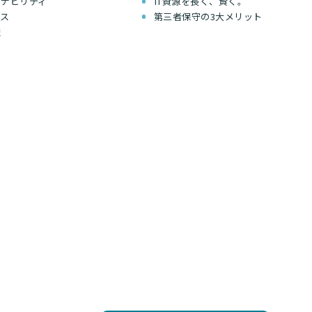
テナビリティ
IT資源を長く、賢く。
セス
第三者保守の3大メリット
報