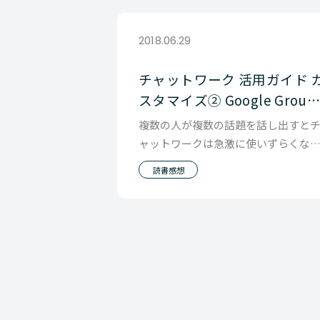
2018.06.29
チャットワーク 活用ガイド 
スタマイズ② Google Group
連携
複数の人が複数の話題を話し出すと
ャットワークは急激に使いずらくな
ます。 RE 機能があるので、どの会話
読書感想
話してるのか