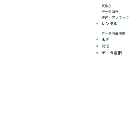
買取り
データ消去
移送・アンラック
レンタル
データ消去装置
販売
修理
データ復旧