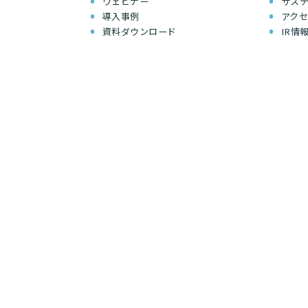
ウェビナー
サス
導入事例
アク
資料ダウンロード
IR情