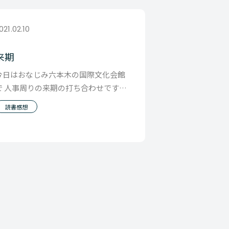
021.02.10
来期
今日はおなじみ六本木の国際文化会館
で 人事周りの来期の打ち合わせです。
当初思い込んでいた来期の僕なりの計
読書感想
画があったので