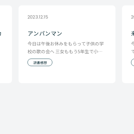
2023.12.15
2
カ
アンパンマン
今日は午後お休みをもらって子供の学
校の歌の会へ 三女ももう5年生で小学
チ
校生活はあと2年 歌声に耳をすませる
り
読書感想
と、 子供たち
を