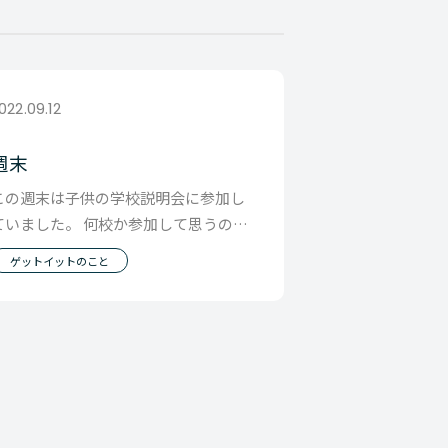
022.09.12
週末
この週末は子供の学校説明会に参加し
ていました。 何校か参加して思うので
すが、 どの学校に行っても ・１人１人
ゲットイットのこと
の個性を大切