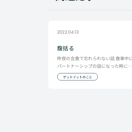
2022.04.13
腹括る
昨夜の会食で忘れられない話 食事中
パートナーシップの話になった時に
その方が 「私ね何度でも結婚する自
ゲットイットのこと
があるんだ」