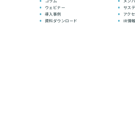
コラム
メン
ウェビナー
サス
導入事例
アク
資料ダウンロード
IR情