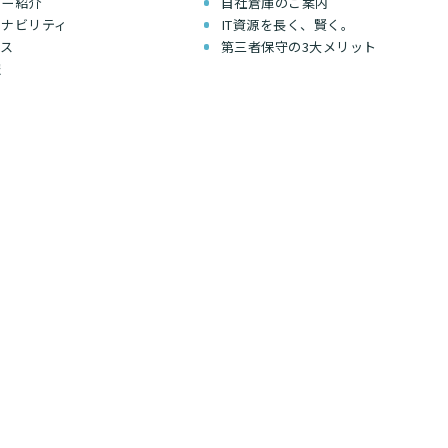
バー紹介
自社倉庫のご案内
テナビリティ
IT資源を長く、賢く。
セス
第三者保守の3大メリット
報