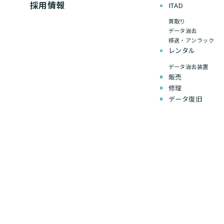
採用情報
ITAD
買取り
データ消去
移送・アンラック
レンタル
データ消去装置
販売
修理
データ復旧