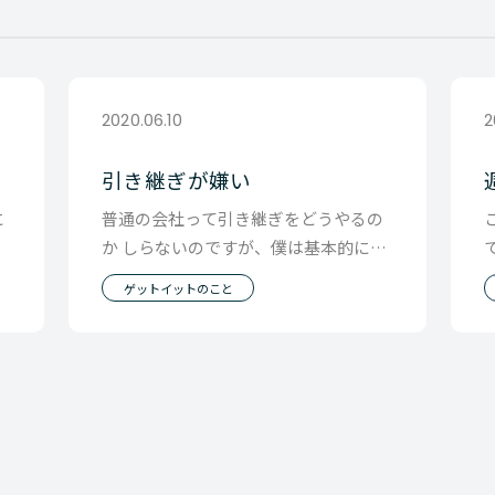
2020.06.10
2
引き継ぎが嫌い
に
普通の会社って引き継ぎをどうやるの
、
か しらないのですが、僕は基本的に前
信
任者のやりかたを ただそのまま引き継
ゲットイットのこと
ぐ引継ぎは嫌い