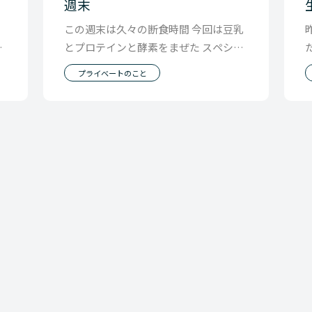
週末
い
この週末は久々の断食時間 今回は豆乳
思
とプロテインと酵素をまぜた スペシャ
族
ルドリンクでのファスティング体験で
プライベートのこと
した。 本当は