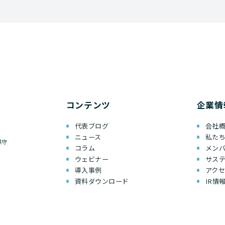
コンテンツ
企業情
代表ブログ
会社
ニュース
私た
保守
コラム
メン
ウェビナー
サス
導入事例
アク
資料ダウンロード
IR情