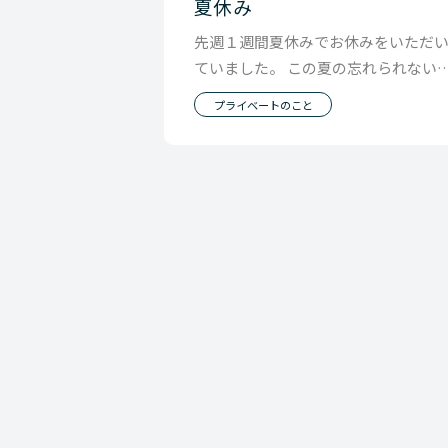
夏休み
先週１週間夏休みでお休みをいただ
ていました。 この夏の忘れられない
い出をシェアします。 今年の夏は家
プライベートのこと
でベトナム旅行