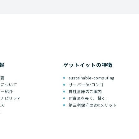
報
ゲットイットの特徴
概要
sustainable-computing
ちについて
サーバーforコンゴ
バー紹介
自社倉庫のご案内
テナビリティ
IT資源を長く、賢く。
セス
第三者保守の3大メリット
報