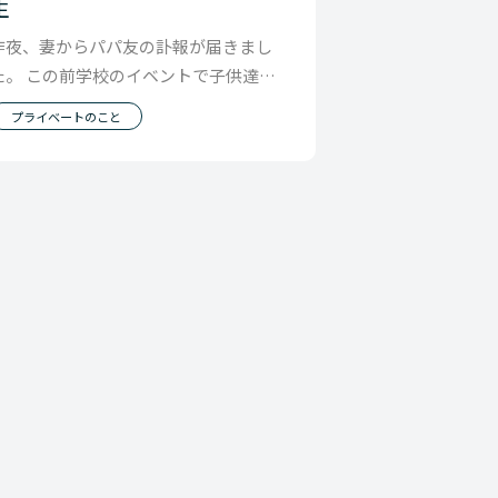
生
昨夜、妻からパパ友の訃報が届きまし
た。 この前学校のイベントで子供達を
捕まえるのに 一緒に走り回ったばかり
プライベートのこと
だったのに こ