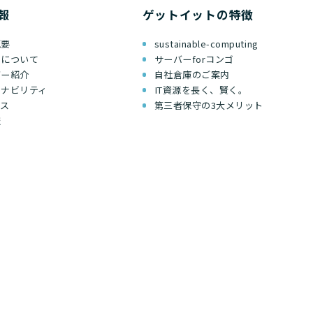
報
ゲットイットの特徴
概要
sustainable-computing
ちについて
サーバーforコンゴ
バー紹介
自社倉庫のご案内
テナビリティ
IT資源を長く、賢く。
セス
第三者保守の3大メリット
報