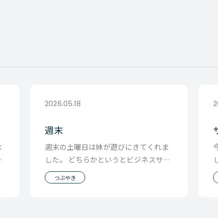
2026.05.18
2
週末
な
週末の土曜日は妹が遊びにきてくれま
て
した。 どちらかというとビジネスサイ
ま
ドに人生を振った僕とは違い 自分が信
つぶやき
じている道をい