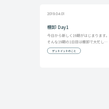
2019.04.01
棚卸 Day1
今日から新しく19期がはじまります
そんな19期の1日目は棚卸で大忙しの
１日でした。 棚卸は 1. 商品の棚卸 2.
ゲットイットのこと