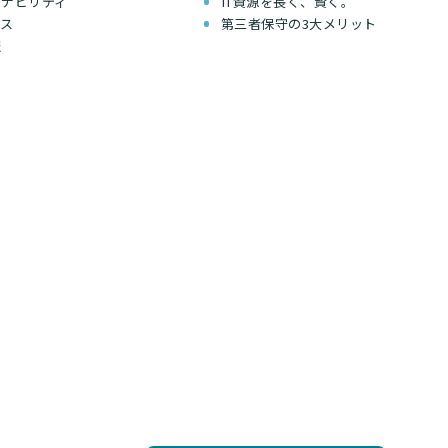
テナビリティ
IT資源を長く、賢く。
セス
第三者保守の3大メリット
報