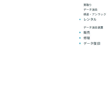
買取り
データ消去
移送・アンラック
レンタル
データ消去装置
販売
修理
データ復旧