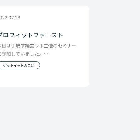
022.07.28
プロフィットファースト
今日は手放す経営ラボ主催のセミナー
に参加していました。
ttps://moneyshikumi07.peatix.co
ゲットイットのこと