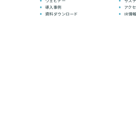
ウェビナー
サス
導入事例
アク
資料ダウンロード
IR情