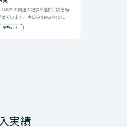
HUAWEIの関連の記事が連日世間を騒
がせています。 今日のNewsPick に創
業者 任正⾮氏の インタビュー記事が載
業界のこと
入実績