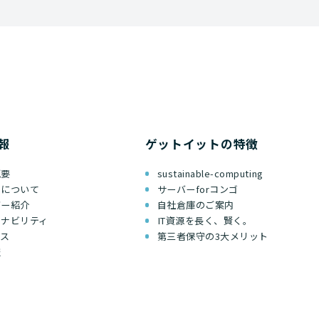
報
ゲットイットの特徴
概要
sustainable-computing
ちについて
サーバーforコンゴ
バー紹介
自社倉庫のご案内
テナビリティ
IT資源を長く、賢く。
セス
第三者保守の3大メリット
報