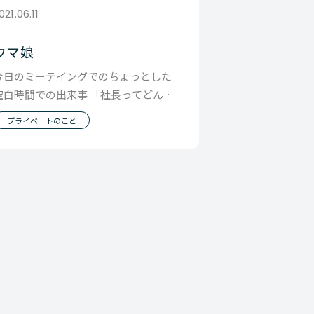
021.06.11
ウマ娘
今日のミーテイングでのちょっとした
空白時間での出来事 「社長ってどんな
ゲームやるんですか？」 という質問に
プライベートのこと
と突然すぎて本