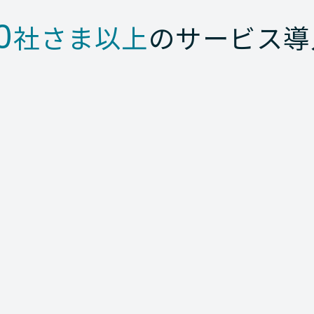
0
社さま以上
のサービス導
rm