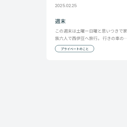
2025.02.25
週末
この週末は土曜ー日曜と思いつきで
族六人で西伊豆へ旅行。 行きの車の
では透明の横浜町田付近から大渋滞 
プライベートのこと
かない車の外に