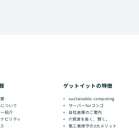
報
ゲットイットの特徴
概要
sustainable-computing
ちについて
サーバーforコンゴ
バー紹介
自社倉庫のご案内
テナビリティ
IT資源を長く、賢く。
セス
第三者保守の3大メリット
報