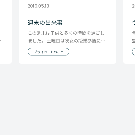
2019.05.13
2
週末の出来事
家
この週末は子供と多くの時間を過ごし
中
ました。 土曜日は次女の授業参観に行
動
き、 帰ってきてからは暑くてプールに
プライベートのこと
行きたいという