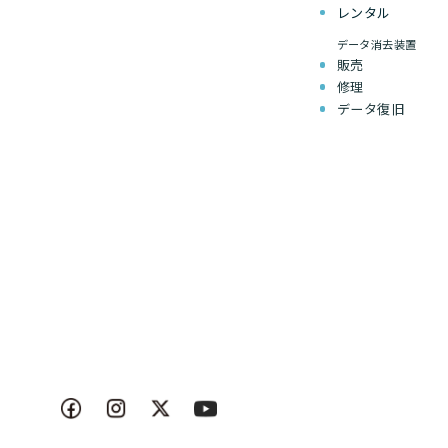
レンタル
データ消去装置
販売
修理
データ復旧