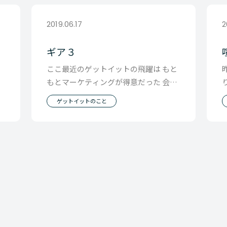
2019.06.17
2
ギア３
。
ここ最近のゲットイットの飛躍は もと
で
もとマーケティングが得意だった 会社
し
に４年前に営業のプロが入って変化し
ゲットイットのこと
そして２年前