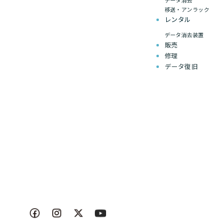
データ消去
移送・アンラック
レンタル
データ消去装置
販売
修理
データ復旧