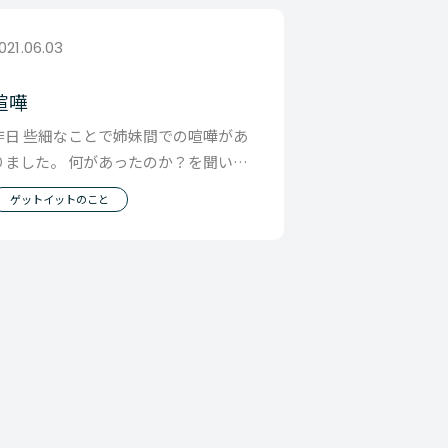
021.06.03
喧嘩
昨日 些細なことで姉妹間での喧嘩があ
りました。 何があったのか？を聞いて
から それぞれの意見を聞いて終息させ
ゲットイットのこと
全員ベッド