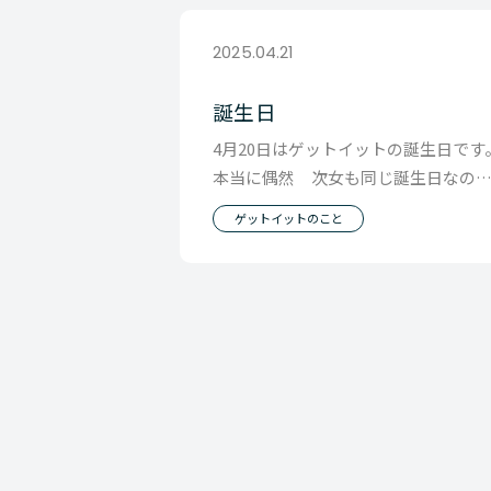
2025.04.21
誕生日
4月20日はゲットイットの誕生日です
本当に偶然 次女も同じ誕生日なの
この週末は 家族でお祝いをしていま
ゲットイットのこと
た。 会社