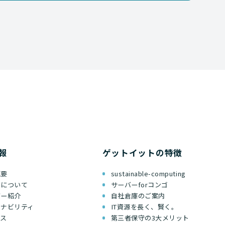
報
ゲットイットの特徴
概要
sustainable-computing
ちについて
サーバーforコンゴ
バー紹介
自社倉庫のご案内
テナビリティ
IT資源を長く、賢く。
セス
第三者保守の3大メリット