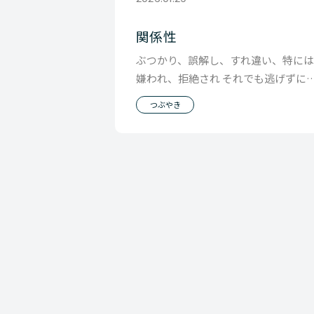
関係性
ぶつかり、誤解し、すれ違い、特に
嫌われ、拒絶され それでも逃げずに
係の場に立ち続けること。 関係性が
つぶやき
くなるのは、そ