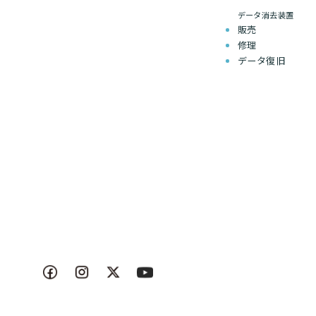
データ消去装置
販売
修理
データ復旧