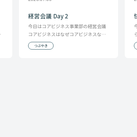
経営会議 Day 2
は
今日はコアビジネス事業部の経営会議
関
コアビジネスはなぜコアビジネスなの
太
かという 問いからセッションはスター
つぶやき
トでした。 も