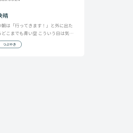
快晴
今朝は「行ってきます！」と外に出た
らどこまでも青い空 こういう日は気分
がいいんだよなと思いつつも 天候でご
つぶやき
機嫌になったり