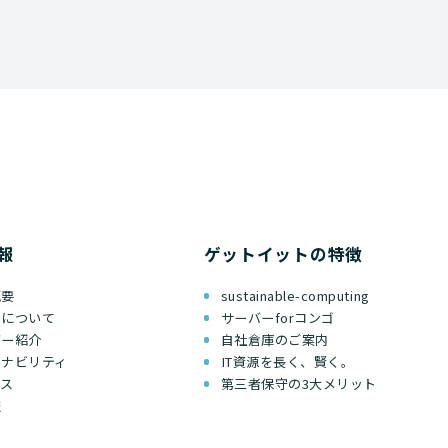
報
ゲットイットの特徴
概要
sustainable-computing
ちについて
サーバーforコンゴ
バー紹介
自社倉庫のご案内
テナビリティ
IT資源を長く、賢く。
セス
第三者保守の3大メリット
報