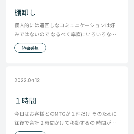
棚卸し
個人的には遠回しなコミュニケーションは好
みではないので なるべく率直にいろいろな物
事を伝えるようにしてるつもりです。 た
読書感想
2022.04.12
１時間
今日はお客様とのMTGが１件だけ そのために
往復で合計２時間かけて移動するの 時間がも
ったいないので 申し訳ないですがZ